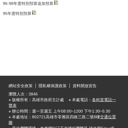
96-98年度特別預算追加預算
95年度特別預算
:::
網站安全政策
隱私權保護政策
資料開放宣告
瀏覽人次：
3846
※ 版權所有：高雄市政府主計處 ※ 本處電話：
各科室電話一
覽表
※ 辦公時間：週一至週五 上午08:00~1200 下午1:30~5:30
※ 本處地址：802721高雄市苓雅區四維三路二號8樓
交通位置
圖