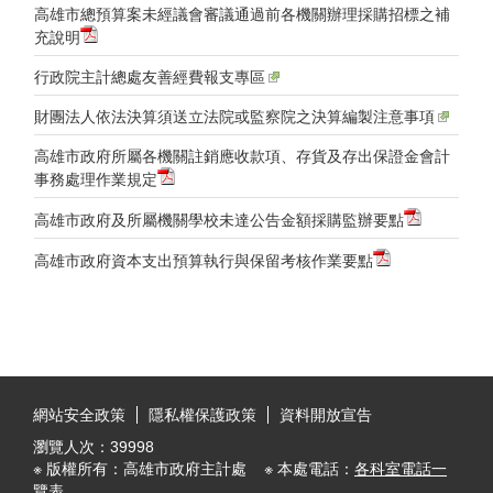
高雄市總預算案未經議會審議通過前各機關辦理採購招標之補
充說明
行政院主計總處友善經費報支專區
財團法人依法決算須送立法院或監察院之決算編製注意事項
高雄市政府所屬各機關註銷應收款項、存貨及存出保證金會計
事務處理作業規定
高雄市政府及所屬機關學校未達公告金額採購監辦要點
高雄市政府資本支出預算執行與保留考核作業要點
:::
網站安全政策
隱私權保護政策
資料開放宣告
瀏覽人次：
39998
※ 版權所有：高雄市政府主計處 ※ 本處電話：
各科室電話一
覽表