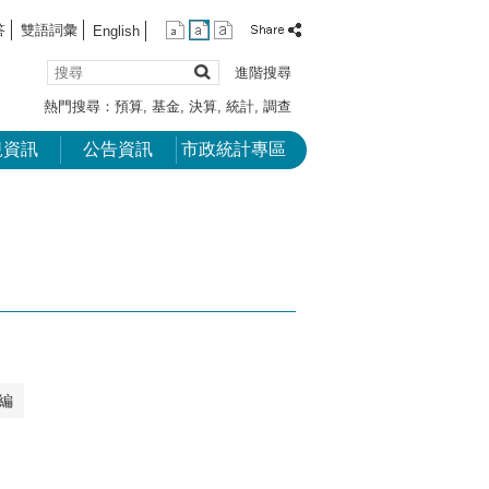
答
雙語詞彙
English
搜
進階搜尋
尋
熱門搜尋：
預算
基金
決算
統計
調查
規資訊
公告資訊
市政統計專區
編