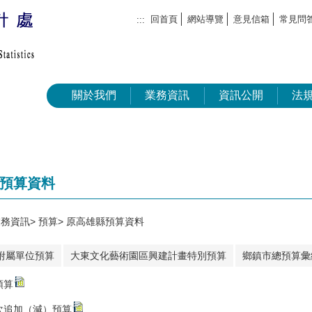
回首頁
網站導覽
意見信箱
常見問
:::
關於我們
業務資訊
資訊公開
法
預算資料
業務資訊
預算
原高雄縣預算資料
附屬單位預算
大東文化藝術園區興建計畫特別預算
鄉鎮市總預算彙
預算
次追加（減）預算