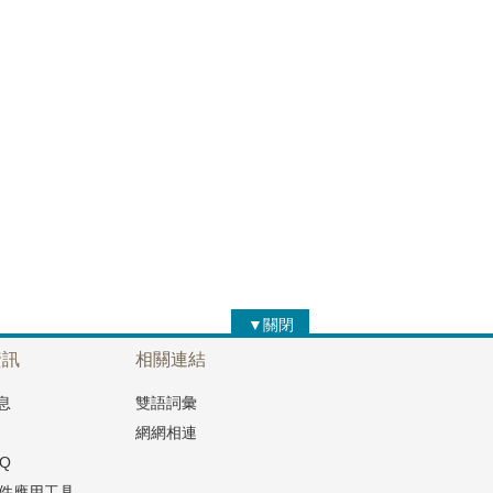
▼關閉
資訊
相關連結
息
雙語詞彙
網網相連
Q
文件應用工具